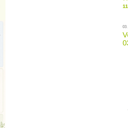
11
03.
V
0