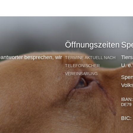
Öffnungszeiten
Sp
antworter besprechen, wir
Tier
TERMINE AKTUELL NACH
U. e.
TELEFONISCHER
VEREINBARUNG
Spen
Volk
IBAN:
DE79 
BIC