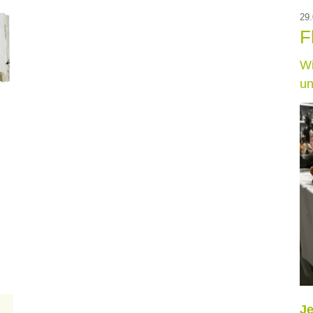
29.
F
Wi
un
Je