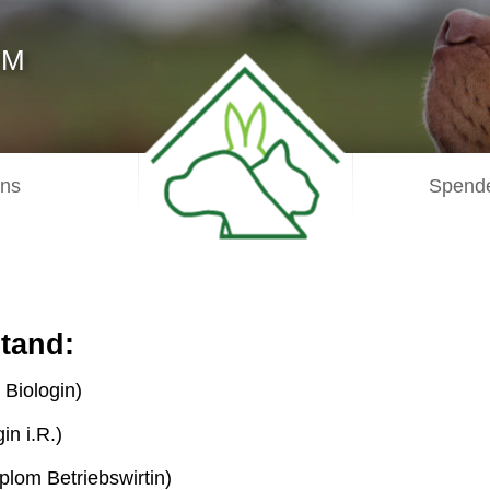
IM
uns
Spende
tand:
 Biologin)
n i.R.)
lom Betriebswirtin)