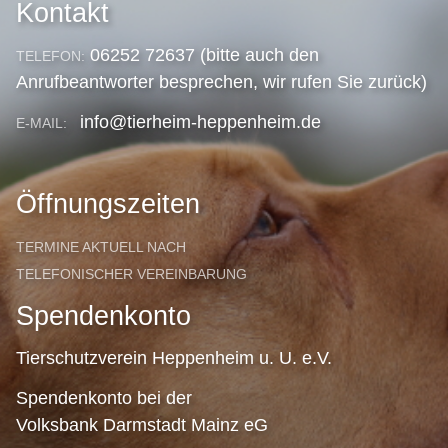
Kontakt
06252 72637 (bitte auch den
TELEFON:
Anrufbeantworter besprechen, wir rufen Sie zurück)
info@tierheim-heppenheim.de
E-MAIL:
Öffnungszeiten
TERMINE AKTUELL NACH
TELEFONISCHER VEREINBARUNG
Spendenkonto
Tierschutzverein Heppenheim u. U. e.V.
Spendenkonto bei der
Volksbank Darmstadt Mainz eG