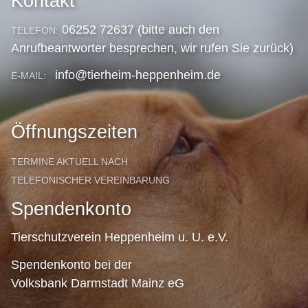
Kontakt
06252 72637 (bitte auch den
TELEFON:
Anrufbeantworter besprechen, wir rufen Sie zurück)
info@tierheim-heppenheim.de
E-MAIL:
Öffnungszeiten
TERMINE AKTUELL NACH
TELEFONISCHER VEREINBARUNG
Spendenkonto
Tierschutzverein Heppenheim u. U. e.V.
Spendenkonto bei der
Volksbank Darmstadt Mainz eG