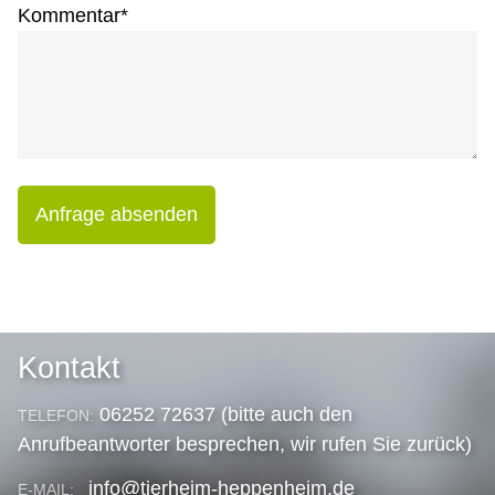
Kommentar
*
Anfrage absenden
Kontakt
06252 72637 (bitte auch den
TELEFON:
Anrufbeantworter besprechen, wir rufen Sie zurück)
info@tierheim-heppenheim.de
E-MAIL: