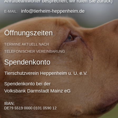
Anrufbeantworter besprechen, wir rufen Sie zurück)
info@tierheim-heppenheim.de
E-MAIL:
Öffnungszeiten
TERMINE AKTUELL NACH
TELEFONISCHER VEREINBARUNG
Spendenkonto
Tierschutzverein Heppenheim u. U. e.V.
Spendenkonto bei der
Volksbank Darmstadt Mainz eG
IBAN:
DE79 5519 0000 0101 0590 12