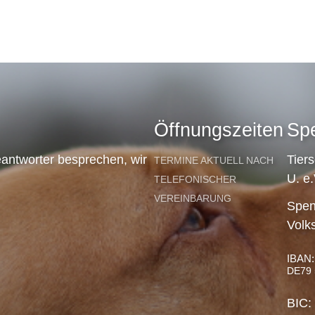
Öffnungszeiten
Sp
antworter besprechen, wir
Tier
TERMINE AKTUELL NACH
U. e.
TELEFONISCHER
VEREINBARUNG
Spen
Volk
IBAN:
DE79 
BIC