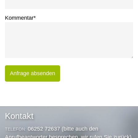
Kommentar
*
Anfrage absenden
Kontakt
06252 72637 (bitte auch den
TELEFON:
Anrufbeantworter besprechen, wir rufen Sie zurück)