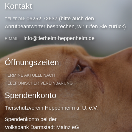
Kontakt
06252 72637 (bitte auch den
TELEFON:
Anrufbeantworter besprechen, wir rufen Sie zurück)
info@tierheim-heppenheim.de
E-MAIL:
Öffnungszeiten
TERMINE AKTUELL NACH
TELEFONISCHER VEREINBARUNG
Spendenkonto
Tierschutzverein Heppenheim u. U. e.V.
Spendenkonto bei der
Volksbank Darmstadt Mainz eG