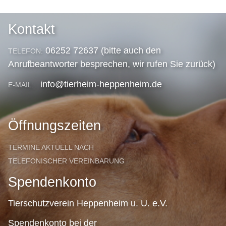
Kontakt
06252 72637 (bitte auch den
TELEFON:
Anrufbeantworter besprechen, wir rufen Sie zurück)
info@tierheim-heppenheim.de
E-MAIL:
Öffnungszeiten
TERMINE AKTUELL NACH
TELEFONISCHER VEREINBARUNG
Spendenkonto
Tierschutzverein Heppenheim u. U. e.V.
Spendenkonto bei der