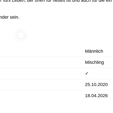
 fürs Leben, der offen für neues ist und auch für die 
nder sein.
Männlich
Mischling
✓
25.10.2020
18.04.2026