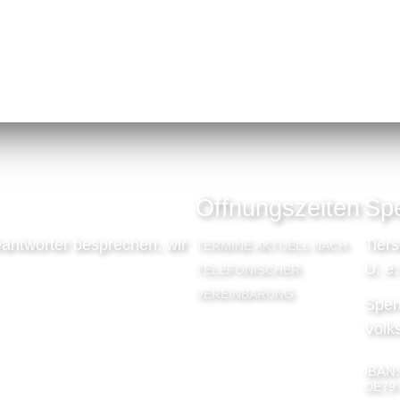
Öffnungszeiten
Sp
antworter besprechen, wir
Tier
TERMINE AKTUELL NACH
U. e.
TELEFONISCHER
VEREINBARUNG
Spen
Volk
IBAN:
DE79 