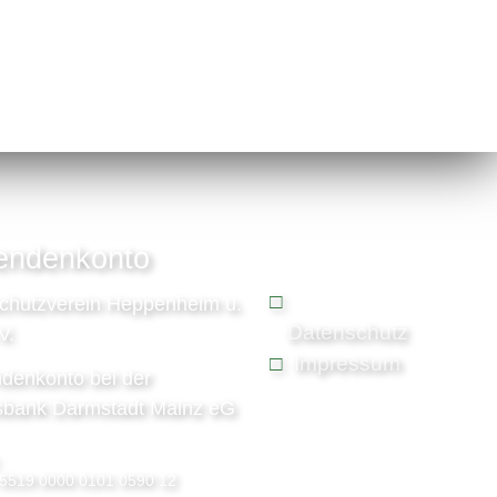
endenkonto
schutzverein Heppenheim u.
Datenschutz
V.
Impressum
denkonto bei der
sbank Darmstadt Mainz eG
5519 0000 0101 0590 12