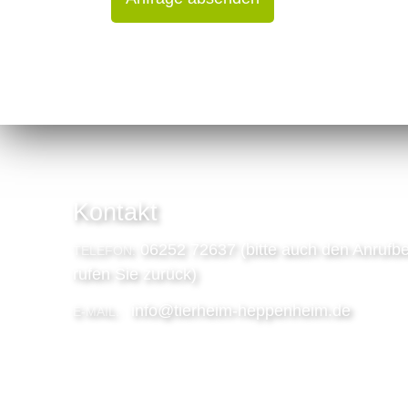
Kontakt
06252 72637 (bitte auch den Anrufbe
TELEFON:
rufen Sie zurück)
info@tierheim-heppenheim.de
E-MAIL: