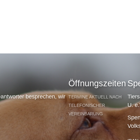
Öffnungszeiten
Sp
antworter besprechen, wir
Tier
TERMINE AKTUELL NACH
U. e.
TELEFONISCHER
VEREINBARUNG
Spen
Volk