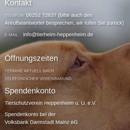
Kontakt
06252 72637 (bitte auch den
TELEFON:
Anrufbeantworter besprechen, wir rufen Sie zurück)
info@tierheim-heppenheim.de
E-MAIL:
Öffnungszeiten
TERMINE AKTUELL NACH
TELEFONISCHER VEREINBARUNG
Spendenkonto
Tierschutzverein Heppenheim u. U. e.V.
Spendenkonto bei der
Volksbank Darmstadt Mainz eG