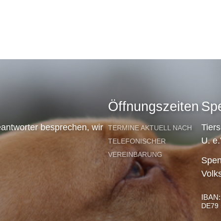
Öffnungszeiten
Sp
antworter besprechen, wir
Tier
TERMINE AKTUELL NACH
U. e.
TELEFONISCHER
VEREINBARUNG
Spen
Volk
IBAN:
DE79 