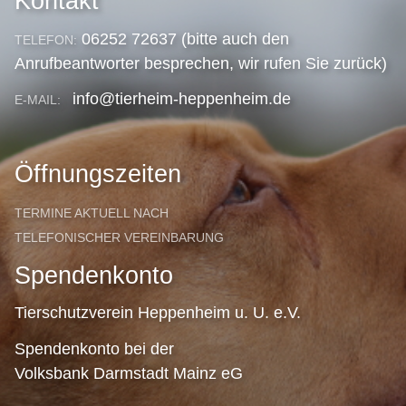
Kontakt
06252 72637 (bitte auch den
TELEFON:
Anrufbeantworter besprechen, wir rufen Sie zurück)
info@tierheim-heppenheim.de
E-MAIL:
Öffnungszeiten
TERMINE AKTUELL NACH
TELEFONISCHER VEREINBARUNG
Spendenkonto
Tierschutzverein Heppenheim u. U. e.V.
Spendenkonto bei der
Volksbank Darmstadt Mainz eG