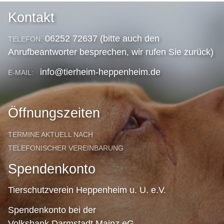
Kontakt
06252 72637 (bitte auch den
TELEFON:
Anrufbeantworter besprechen, wir rufen Sie zurück)
info@tierheim-heppenheim.de
E-MAIL:
Öffnungszeiten
TERMINE AKTUELL NACH
TELEFONISCHER VEREINBARUNG
Spendenkonto
Tierschutzverein Heppenheim u. U. e.V.
Spendenkonto bei der
Volksbank Darmstadt Mainz eG