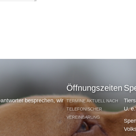
Öffnungszeiten
Sp
antworter besprechen, wir
Tier
TERMINE AKTUELL NACH
U. e.
TELEFONISCHER
VEREINBARUNG
Spen
Volk