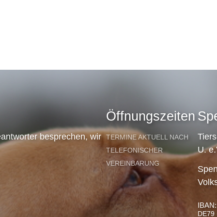
Öffnungszeiten
Sp
antworter besprechen, wir
Tier
TERMINE AKTUELL NACH
U. e.
TELEFONISCHER
VEREINBARUNG
Spen
Volk
IBAN:
DE79 