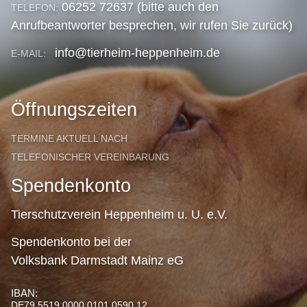
06252 72637 (bitte auch den
TELEFON:
Anrufbeantworter besprechen, wir rufen Sie zurück)
info@tierheim-heppenheim.de
E-MAIL:
Öffnungszeiten
TERMINE AKTUELL NACH
TELEFONISCHER VEREINBARUNG
Spendenkonto
Tierschutzverein Heppenheim u. U. e.V.
Spendenkonto bei der
Volksbank Darmstadt Mainz eG
IBAN:
DE79 5519 0000 0101 0590 12