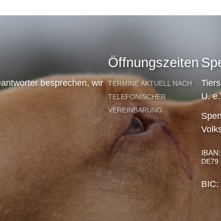
Öffnungszeiten
Sp
antworter besprechen, wir
Tier
TERMINE AKTUELL NACH
U. e.
TELEFONISCHER
VEREINBARUNG
Spen
Volk
IBAN:
DE79 
BIC