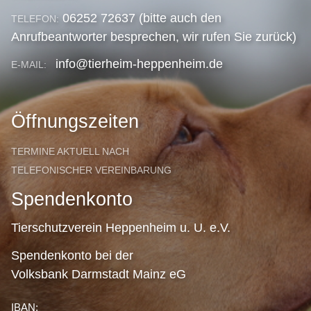
06252 72637 (bitte auch den
TELEFON:
Anrufbeantworter besprechen, wir rufen Sie zurück)
info@tierheim-heppenheim.de
E-MAIL:
Öffnungszeiten
TERMINE AKTUELL NACH
TELEFONISCHER VEREINBARUNG
Spendenkonto
Tierschutzverein Heppenheim u. U. e.V.
Spendenkonto bei der
Volksbank Darmstadt Mainz eG
IBAN: