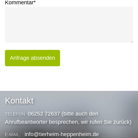
Kommentar
*
Anfrage absenden
Kontakt
06252 72637 (bitte auch den
TELEFON:
Anrufbeantworter besprechen, wir rufen Sie zurück)
info@tierheim-heppenheim.de
E-MAIL: