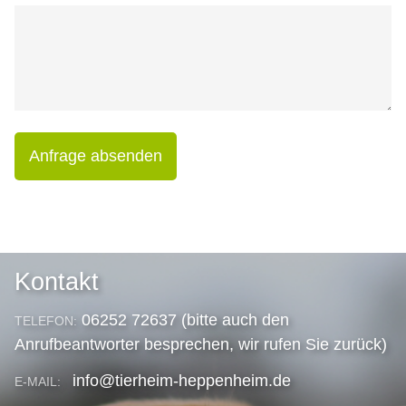
Anfrage absenden
Kontakt
06252 72637 (bitte auch den
TELEFON:
Anrufbeantworter besprechen, wir rufen Sie zurück)
info@tierheim-heppenheim.de
E-MAIL: