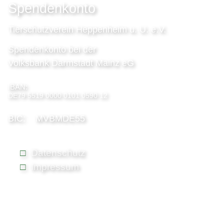
Spendenkonto
Tierschutzverein Heppenheim u. U. e.V.
Spendenkonto bei der
Volksbank Darmstadt Mainz eG
IBAN:
DE79 5519 0000 0101 0590 12
BIC: MVBMDE55
Datenschutz
Impressum