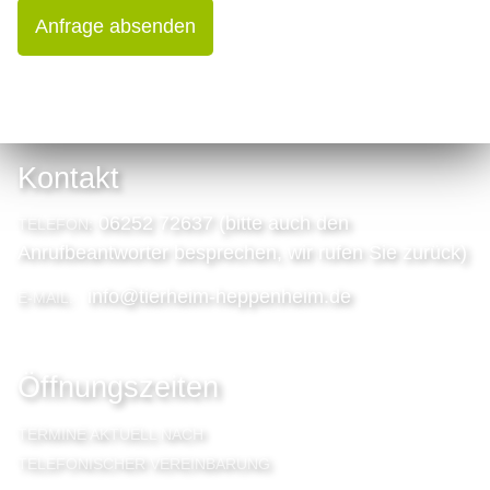
Anfrage absenden
Kontakt
06252 72637 (bitte auch den
TELEFON:
Anrufbeantworter besprechen, wir rufen Sie zurück)
info@tierheim-heppenheim.de
E-MAIL:
Öffnungszeiten
TERMINE AKTUELL NACH
TELEFONISCHER VEREINBARUNG