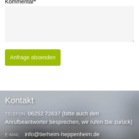
Kommentar
*
Anfrage absenden
Kontakt
06252 72637 (bitte auch den
TELEFON:
Anrufbeantworter besprechen, wir rufen Sie zurück)
info@tierheim-heppenheim.de
E-MAIL: