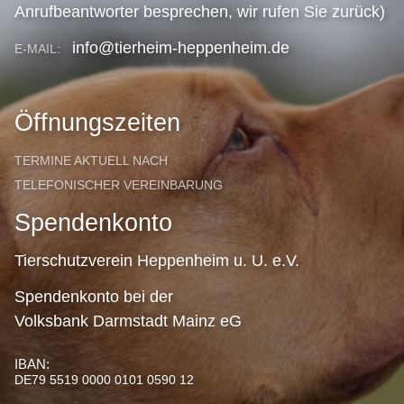
Anrufbeantworter besprechen, wir rufen Sie zurück)
info@tierheim-heppenheim.de
E-MAIL:
Öffnungszeiten
TERMINE AKTUELL NACH
TELEFONISCHER VEREINBARUNG
Spendenkonto
Tierschutzverein Heppenheim u. U. e.V.
Spendenkonto bei der
Volksbank Darmstadt Mainz eG
IBAN:
DE79 5519 0000 0101 0590 12