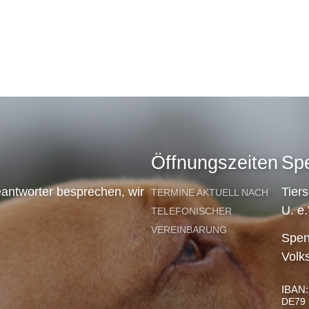
Öffnungszeiten
Sp
antworter besprechen, wir
Tier
TERMINE AKTUELL NACH
U. e.
TELEFONISCHER
VEREINBARUNG
Spen
Volk
IBAN:
DE79 