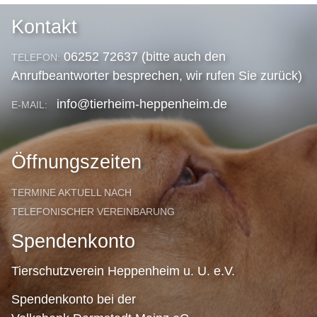
Kontakt
06252 72637 (bitte auch den
TELEFON:
Anrufbeantworter besprechen, wir rufen Sie zurück)
info@tierheim-heppenheim.de
E-MAIL:
Öffnungszeiten
TERMINE AKTUELL NACH
TELEFONISCHER VEREINBARUNG
Spendenkonto
Tierschutzverein Heppenheim u. U. e.V.
Spendenkonto bei der