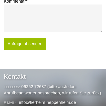
Kommentar
*
Anfrage absenden
Kontakt
06252 72637 (bitte auch den
TELEFON:
Anrufbeantworter besprechen, wir rufen Sie zurück)
info@tierheim-heppenheim.de
E-MAIL: