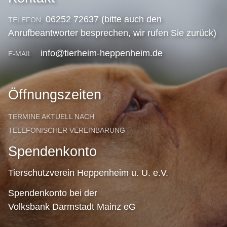
06252 72637 (bitte auch den
TELEFON:
Anrufbeantworter besprechen, wir rufen Sie zurück)
info@tierheim-heppenheim.de
E-MAIL:
Öffnungszeiten
TERMINE AKTUELL NACH
TELEFONISCHER VEREINBARUNG
Spendenkonto
Tierschutzverein Heppenheim u. U. e.V.
Spendenkonto bei der
Volksbank Darmstadt Mainz eG