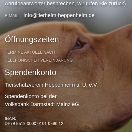
Anrufbeantworter besprechen, wir rufen Sie zurück)
info@tierheim-heppenheim.de
E-MAIL:
Öffnungszeiten
TERMINE AKTUELL NACH
TELEFONISCHER VEREINBARUNG
Spendenkonto
Tierschutzverein Heppenheim u. U. e.V.
Spendenkonto bei der
Volksbank Darmstadt Mainz eG
IBAN:
DE79 5519 0000 0101 0590 12