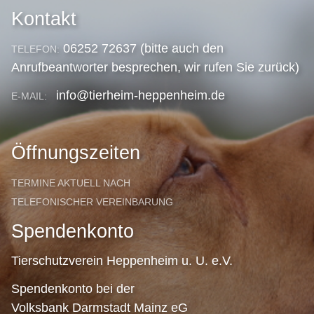
Kontakt
06252 72637 (bitte auch den
TELEFON:
Anrufbeantworter besprechen, wir rufen Sie zurück)
info@tierheim-heppenheim.de
E-MAIL:
Öffnungszeiten
TERMINE AKTUELL NACH
TELEFONISCHER VEREINBARUNG
Spendenkonto
Tierschutzverein Heppenheim u. U. e.V.
Spendenkonto bei der
Volksbank Darmstadt Mainz eG