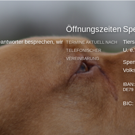
Öffnungszeiten
Sp
antworter besprechen, wir
Tier
TERMINE AKTUELL NACH
U. e.
TELEFONISCHER
VEREINBARUNG
Spen
Volk
IBAN:
DE79 
BIC