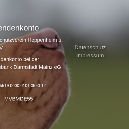
endenkonto
schutzverein Heppenheim u.
Datenschutz
V.
Impressum
denkonto bei der
sbank Darmstadt Mainz eG
5519 0000 0101 0590 12
: MVBMDE55