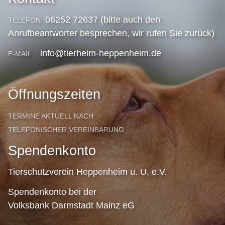
06252 72637 (bitte auch den
TELEFON:
Anrufbeantworter besprechen, wir rufen Sie zurück)
info@tierheim-heppenheim.de
E-MAIL:
Öffnungszeiten
TERMINE AKTUELL NACH
TELEFONISCHER VEREINBARUNG
Spendenkonto
Tierschutzverein Heppenheim u. U. e.V.
Spendenkonto bei der
Volksbank Darmstadt Mainz eG