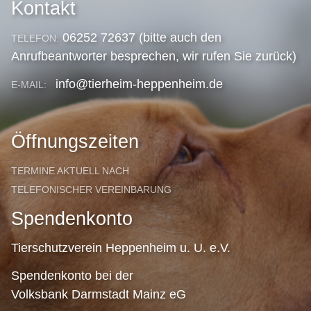
Kontakt
06252 72637 (bitte auch den
TELEFON:
Anrufbeantworter besprechen, wir rufen Sie zurück)
info@tierheim-heppenheim.de
E-MAIL:
Öffnungszeiten
TERMINE AKTUELL NACH
TELEFONISCHER VEREINBARUNG
Spendenkonto
Tierschutzverein Heppenheim u. U. e.V.
Spendenkonto bei der
Volksbank Darmstadt Mainz eG