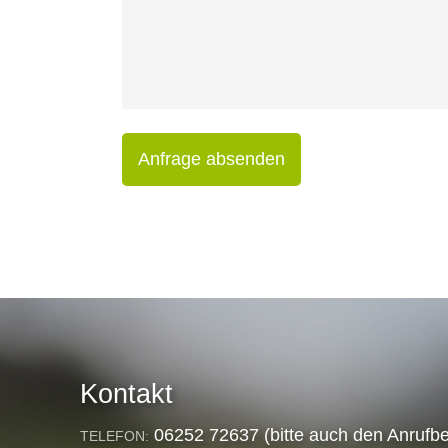
Anfrage absenden
Kontakt
06252 72637 (bitte auch den Anrufbe
TELEFON: