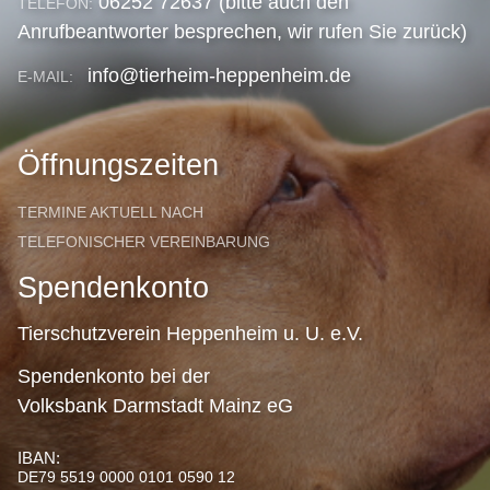
06252 72637 (bitte auch den
TELEFON:
Anrufbeantworter besprechen, wir rufen Sie zurück)
info@tierheim-heppenheim.de
E-MAIL:
Öffnungszeiten
TERMINE AKTUELL NACH
TELEFONISCHER VEREINBARUNG
Spendenkonto
Tierschutzverein Heppenheim u. U. e.V.
Spendenkonto bei der
Volksbank Darmstadt Mainz eG
IBAN:
DE79 5519 0000 0101 0590 12