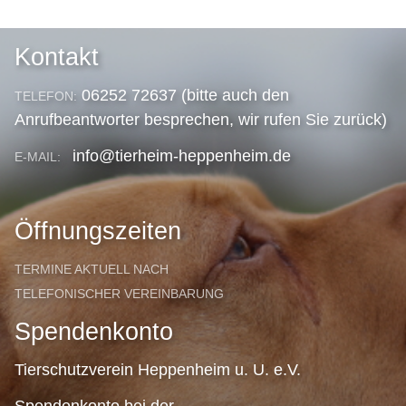
Kontakt
06252 72637 (bitte auch den
TELEFON:
Anrufbeantworter besprechen, wir rufen Sie zurück)
info@tierheim-heppenheim.de
E-MAIL:
Öffnungszeiten
TERMINE AKTUELL NACH
TELEFONISCHER VEREINBARUNG
Spendenkonto
Tierschutzverein Heppenheim u. U. e.V.
Spendenkonto bei der