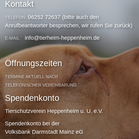
Kontakt
06252 72637 (bitte auch den
TELEFON:
Anrufbeantworter besprechen, wir rufen Sie zurück)
info@tierheim-heppenheim.de
E-MAIL:
Öffnungszeiten
TERMINE AKTUELL NACH
TELEFONISCHER VEREINBARUNG
Spendenkonto
Tierschutzverein Heppenheim u. U. e.V.
Spendenkonto bei der
Volksbank Darmstadt Mainz eG