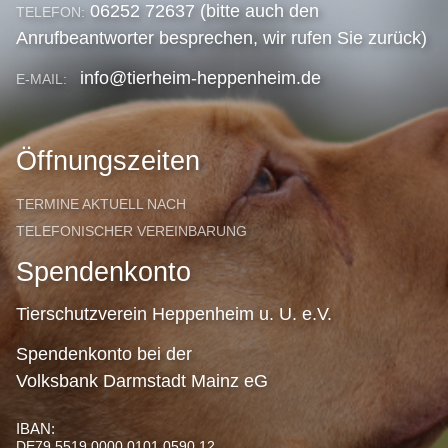
06252 72637 (bitte auch den
TELEFON:
Anrufbeantworter besprechen, wir rufen Sie zurück)
info@tierheim-heppenheim.de
E-MAIL:
Öffnungszeiten
TERMINE AKTUELL NACH
TELEFONISCHER VEREINBARUNG
Spendenkonto
Tierschutzverein Heppenheim u. U. e.V.
Spendenkonto bei der
Volksbank Darmstadt Mainz eG
IBAN:
DE79 5519 0000 0101 0590 12