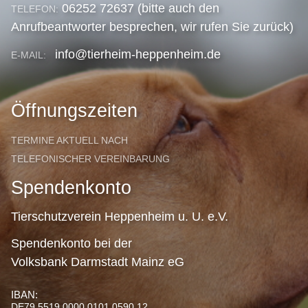
06252 72637 (bitte auch den
TELEFON:
Anrufbeantworter besprechen, wir rufen Sie zurück)
info@tierheim-heppenheim.de
E-MAIL:
Öffnungszeiten
TERMINE AKTUELL NACH
TELEFONISCHER VEREINBARUNG
Spendenkonto
Tierschutzverein Heppenheim u. U. e.V.
Spendenkonto bei der
Volksbank Darmstadt Mainz eG
IBAN:
DE79 5519 0000 0101 0590 12