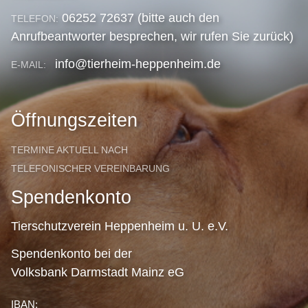
06252 72637 (bitte auch den
TELEFON:
Anrufbeantworter besprechen, wir rufen Sie zurück)
info@tierheim-heppenheim.de
E-MAIL:
Öffnungszeiten
TERMINE AKTUELL NACH
TELEFONISCHER VEREINBARUNG
Spendenkonto
Tierschutzverein Heppenheim u. U. e.V.
Spendenkonto bei der
Volksbank Darmstadt Mainz eG
IBAN: