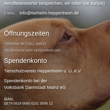
Anrufbeantworter besprechen, wir rufen Sie zurück)
info@tierheim-heppenheim.de
E-MAIL:
Öffnungszeiten
TERMINE AKTUELL NACH
TELEFONISCHER VEREINBARUNG
Spendenkonto
Tierschutzverein Heppenheim u. U. e.V.
Spendenkonto bei der
Volksbank Darmstadt Mainz eG
IBAN:
DE79 5519 0000 0101 0590 12