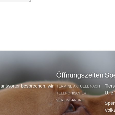
Öffnungszeiten
Sp
antworter besprechen, wir
Tier
TERMINE AKTUELL NACH
U. e.
TELEFONISCHER
VEREINBARUNG
Spen
Volk