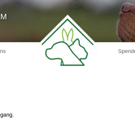
IM
uns
Spende
igang.