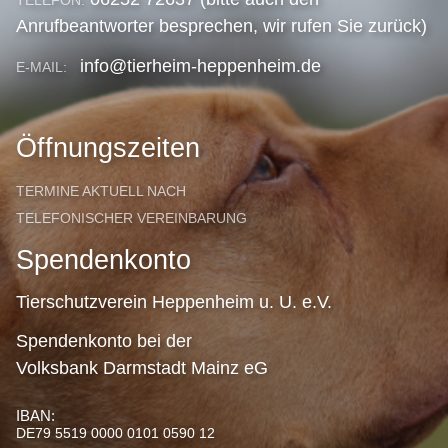
Anrufbeantworter besprechen, wir rufen Sie zurück)
info@tierheim-heppenheim.de
E-MAIL:
Öffnungszeiten
TERMINE AKTUELL NACH
TELEFONISCHER VEREINBARUNG
Spendenkonto
Tierschutzverein Heppenheim u. U. e.V.
Spendenkonto bei der
Volksbank Darmstadt Mainz eG
IBAN:
DE79 5519 0000 0101 0590 12