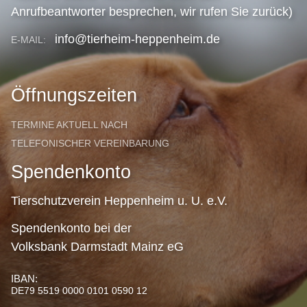
Anrufbeantworter besprechen, wir rufen Sie zurück)
info@tierheim-heppenheim.de
E-MAIL:
Öffnungszeiten
TERMINE AKTUELL NACH
TELEFONISCHER VEREINBARUNG
Spendenkonto
Tierschutzverein Heppenheim u. U. e.V.
Spendenkonto bei der
Volksbank Darmstadt Mainz eG
IBAN:
DE79 5519 0000 0101 0590 12