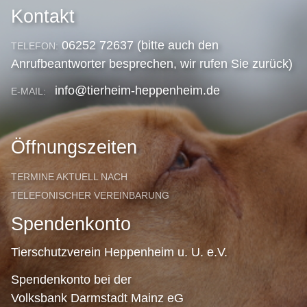
Kontakt
06252 72637 (bitte auch den
TELEFON:
Anrufbeantworter besprechen, wir rufen Sie zurück)
info@tierheim-heppenheim.de
E-MAIL:
Öffnungszeiten
TERMINE AKTUELL NACH
TELEFONISCHER VEREINBARUNG
Spendenkonto
Tierschutzverein Heppenheim u. U. e.V.
Spendenkonto bei der
Volksbank Darmstadt Mainz eG