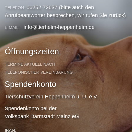
06252 72637 (bitte auch den
TELEFON:
Anrufbeantworter besprechen, wir rufen Sie zurück)
info@tierheim-heppenheim.de
E-MAIL:
Öffnungszeiten
TERMINE AKTUELL NACH
TELEFONISCHER VEREINBARUNG
Spendenkonto
Tierschutzverein Heppenheim u. U. e.V.
Spendenkonto bei der
Volksbank Darmstadt Mainz eG
IBAN: