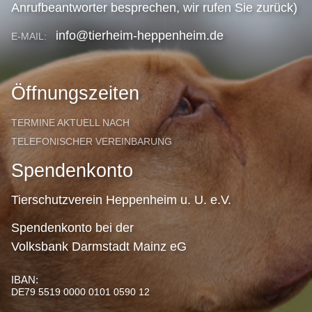
Anrufbeantworter besprechen, wir rufen Sie zurück)
info@tierheim-heppenheim.de
E-MAIL:
Öffnungszeiten
TERMINE AKTUELL NACH
TELEFONISCHER VEREINBARUNG
Spendenkonto
Tierschutzverein Heppenheim u. U. e.V.
Spendenkonto bei der
Volksbank Darmstadt Mainz eG
IBAN:
DE79 5519 0000 0101 0590 12